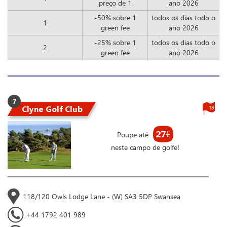
preço de 1
ano 2026
-50% sobre 1
todos os dias todo o
1
green fee
ano 2026
-25% sobre 1
todos os dias todo o
2
green fee
ano 2026
7
Clyne Golf Club
18
27
€
Poupe até
neste campo de golfe!
118/120 Owls Lodge Lane - (W) SA3 5DP Swansea
+44 1792 401 989