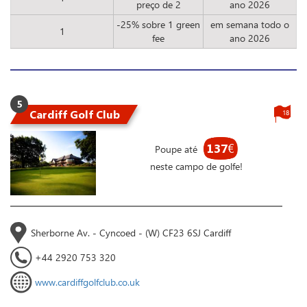
preço de 2
ano 2026
-25% sobre 1 green
em semana todo o
1
fee
ano 2026
5
Cardiff Golf Club
18
137
€
Poupe até
neste campo de golfe!
Sherborne Av. - Cyncoed - (W) CF23 6SJ Cardiff
+44 2920 753 320
www.cardiffgolfclub.co.uk