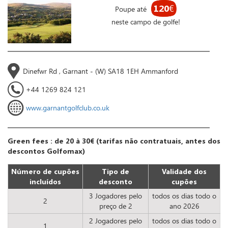
120
€
Poupe até
neste campo de golfe!
Dinefwr Rd , Garnant - (W) SA18 1EH Ammanford
+44 1269 824 121
www.garnantgolfclub.co.uk
Green fees : de 20 à 30€ (tarifas não contratuais, antes dos
descontos Golfomax)
Número de cupões
Tipo de
Validade dos
incluídos
desconto
cupões
3 Jogadores pelo
todos os dias todo o
2
preço de 2
ano 2026
2 Jogadores pelo
todos os dias todo o
1