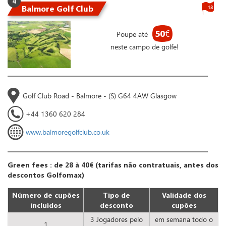
4
Balmore Golf Club
18
50
€
Poupe até
neste campo de golfe!
Golf Club Road - Balmore - (S) G64 4AW Glasgow
+44 1360 620 284
www.balmoregolfclub.co.uk
Green fees : de 28 à 40€ (tarifas não contratuais, antes dos
descontos Golfomax)
Número de cupões
Tipo de
Validade dos
incluídos
desconto
cupões
3 Jogadores pelo
em semana todo o
1