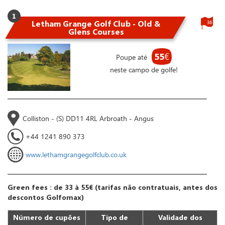
1
Letham Grange Golf Club - Old &
36
Glens Courses
55
€
Poupe até
neste campo de golfe!
Colliston - (S) DD11 4RL Arbroath - Angus
+44 1241 890 373
www.lethamgrangegolfclub.co.uk
Green fees : de 33 à 55€ (tarifas não contratuais, antes dos
descontos Golfomax)
Número de cupões
Tipo de
Validade dos