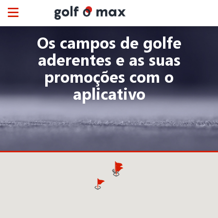
Painel de Gerenciamento de Cookies
Toggle
navigation
Os campos de golfe
aderentes e as suas
promoções com o
aplicativo