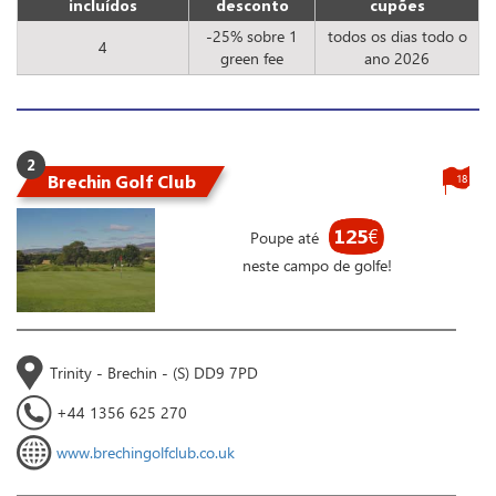
incluídos
desconto
cupões
-25% sobre 1
todos os dias todo o
4
green fee
ano 2026
2
Brechin Golf Club
18
125
€
Poupe até
neste campo de golfe!
Trinity - Brechin - (S) DD9 7PD
+44 1356 625 270
www.brechingolfclub.co.uk