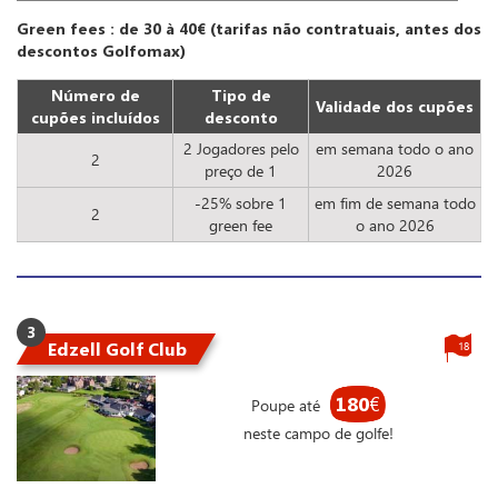
Green fees : de 30 à 40€ (tarifas não contratuais, antes dos
descontos Golfomax)
Número de
Tipo de
Validade dos cupões
cupões incluídos
desconto
2 Jogadores pelo
em semana todo o ano
2
preço de 1
2026
-25% sobre 1
em fim de semana todo
2
green fee
o ano 2026
3
Edzell Golf Club
18
180
€
Poupe até
neste campo de golfe!