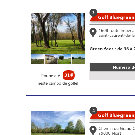
3
Golf Bluegreen
1608 route Impéria
Saint-Laurent-de-l
Green fees : de 36 à 
Número de
21
€
Poupe até
neste campo de golfe!
4
Golf Bluegreen
Chemin du Grand 
79000 Niort