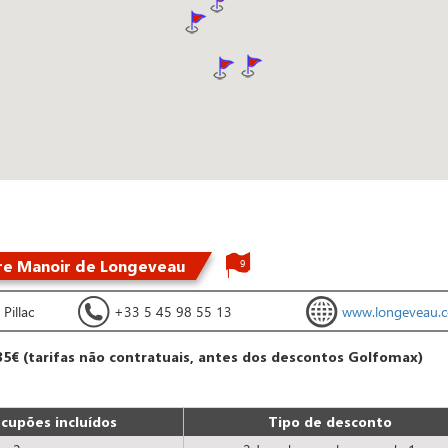
re Manoir de Longeveau
9
Pillac
+33 5 45 98 55 13
www.longeveau.
35€ (tarifas não contratuais, antes dos descontos Golfomax)
cupões incluídos
Tipo de desconto