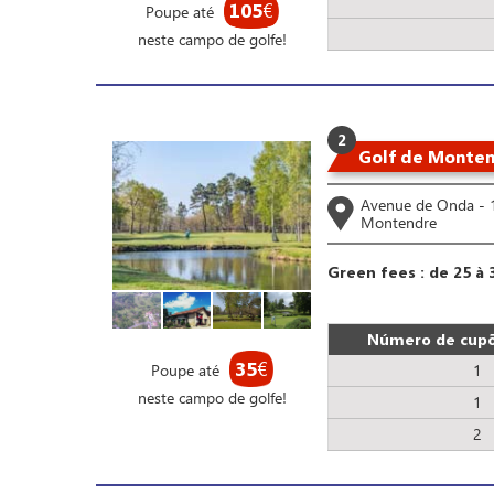
105
€
Poupe até
neste campo de golfe!
2
Golf de Monte
Avenue de Onda -
Montendre
Green fees : de 25 à 
Número de cupõ
35
€
Poupe até
1
neste campo de golfe!
1
2