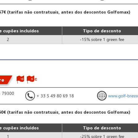
67€ (tarifas não contratuais, antes dos descontos Golfomax)
 cupões incluídos
Tipo de desconto
2
-15% sobre 1 green fee
re
18
9
- 79300
+ 33 5 49 80 69 18
www.golf-bressu
60€ (tarifas não contratuais, antes dos descontos Golfomax)
 cupões incluídos
Tipo de desconto
1
-25% sobre 1 green fee