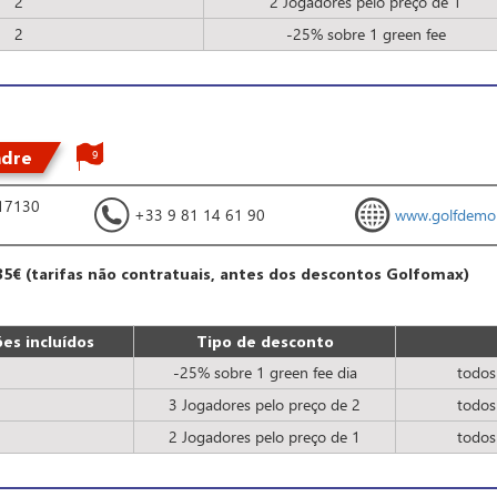
2
2 Jogadores pelo preço de 1
2
-25% sobre 1 green fee
ndre
9
 17130
+33 9 81 14 61 90
www.golfdemo
35€ (tarifas não contratuais, antes dos descontos Golfomax)
es incluídos
Tipo de desconto
-25% sobre 1 green fee dia
todos
3 Jogadores pelo preço de 2
todos
2 Jogadores pelo preço de 1
todos