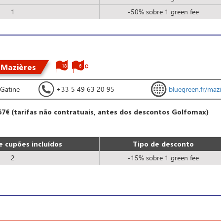
1
-50% sobre 1 green fee
 Mazières
18
6
Gatine
+33 5 49 63 20 95
bluegreen.fr/mazi
67€ (tarifas não contratuais, antes dos descontos Golfomax)
 cupões incluídos
Tipo de desconto
2
-15% sobre 1 green fee