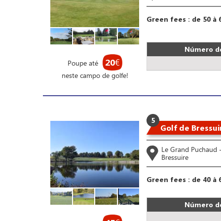
Green fees : de 50 à 
Número de
20
€
Poupe até
neste campo de golfe!
5
Golf de Bressui
Le Grand Puchaud 
Bressuire
Green fees : de 40 à 
Número de