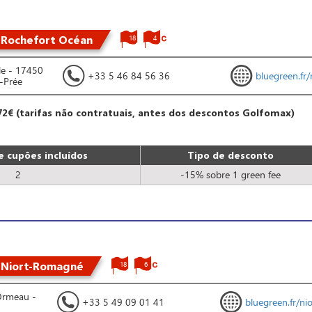
 Rochefort Océan
18
4
le - 17450
+33 5 46 84 56 36
bluegreen.fr/
a-Prée
72€ (tarifas não contratuais, antes dos descontos Golfomax)
 cupões incluídos
Tipo de desconto
2
-15% sobre 1 green fee
 Niort-Romagné
18
6
Ormeau -
+33 5 49 09 01 41
bluegreen.fr/nio