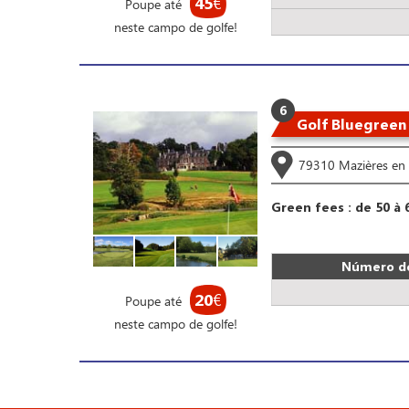
45
€
Poupe até
neste campo de golfe!
6
Golf Bluegreen
79310 Mazières en 
Green fees : de 50 à 
Número de
20
€
Poupe até
neste campo de golfe!