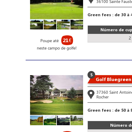
36100 Sainte Faust
Green fees : de 30 à 
Número de cup
2
21
€
Poupe até
neste campo de golfe!
5
Golf Bluegreen
37360 Saint Antoin
Rocher
Green fees : de 50 à 
Número de