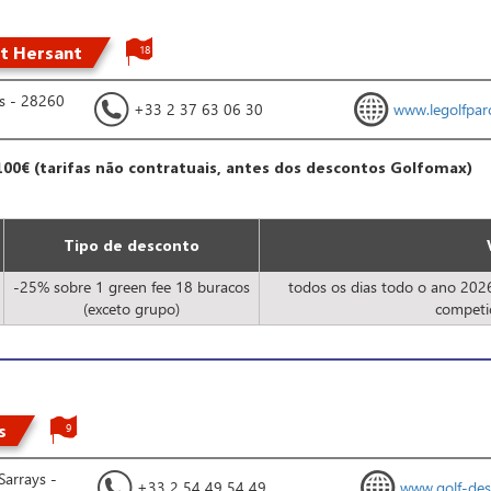
rt Hersant
18
s - 28260
+33 2 37 63 06 30
www.legolfpar
100€ (tarifas não contratuais, antes dos descontos Golfomax)
Tipo de desconto
-25% sobre 1 green fee 18 buracos
todos os dias todo o ano 2026
(exceto grupo)
competi
s
9
 Sarrays -
+33 2 54 49 54 49
www.golf-des