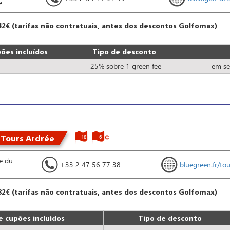
e
42€ (tarifas não contratuais, antes dos descontos Golfomax)
ões incluídos
Tipo de desconto
-25% sobre 1 green fee
em se
 Tours Ardrée
18
6
e du
+33 2 47 56 77 38
bluegreen.fr/to
82€ (tarifas não contratuais, antes dos descontos Golfomax)
 cupões incluídos
Tipo de desconto