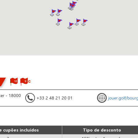
18
9
ker - 18000
+33 2 48 21 20 01
jouer.golf/bour
 cupões incluídos
Tipo de desconto