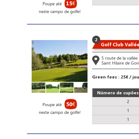
15
€
Poupe até
neste campo de golfe!
2
Golf Club Vall
5 route de la vallé
Saint Hilaire de Gon
Green fees : 25€ / jo
Número de cupões 
2
50
€
Poupe até
1
neste campo de golfe!
1