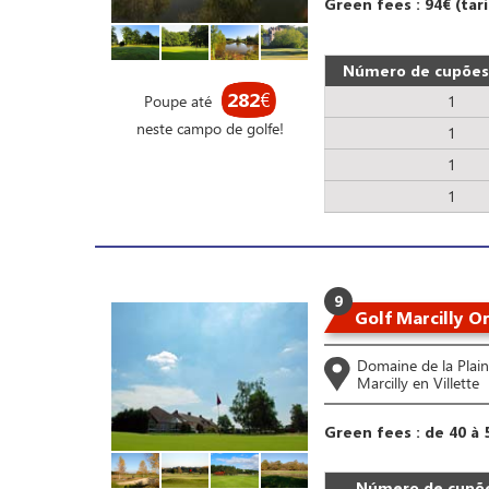
Green fees : 94€ (ta
Número de cupões 
282
€
Poupe até
1
neste campo de golfe!
1
1
1
9
Golf Marcilly O
Domaine de la Plai
Marcilly en Villette
Green fees : de 40 à 
Número de cupõe