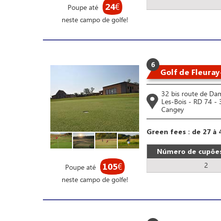
24
€
Poupe até
neste campo de golfe!
6
Golf de Fleura
32 bis route de Da
Les-Bois - RD 74 -
Cangey
Green fees : de 27 à 
Número de cupões
2
105
€
Poupe até
neste campo de golfe!