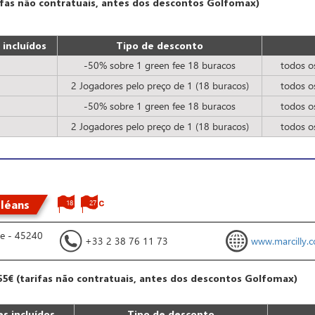
rifas não contratuais, antes dos descontos Golfomax)
incluídos
Tipo de desconto
-50% sobre 1 green fee 18 buracos
todos o
2 Jogadores pelo preço de 1 (18 buracos)
todos o
-50% sobre 1 green fee 18 buracos
todos o
2 Jogadores pelo preço de 1 (18 buracos)
todos o
rléans
18
27
ne - 45240
+33 2 38 76 11 73
www.marcilly.
55€ (tarifas não contratuais, antes dos descontos Golfomax)
s incluídos
Tipo de desconto