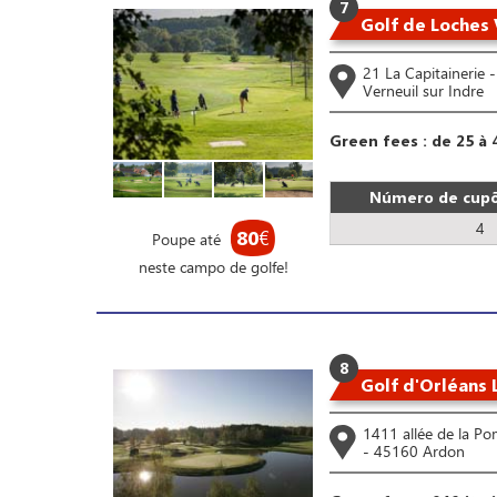
7
Golf de Loches 
21 La Capitainerie 
Verneuil sur Indre
Green fees : de 25 à 
Número de cupõ
4
80
€
Poupe até
neste campo de golfe!
8
Golf d'Orléans 
1411 allée de la P
- 45160 Ardon