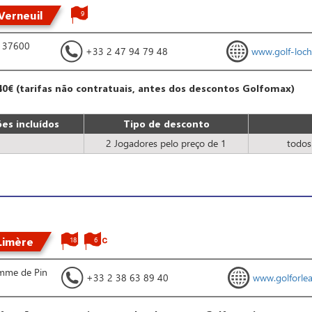
Verneuil
9
- 37600
+33 2 47 94 79 48
www.golf-loche
40€ (tarifas não contratuais, antes dos descontos Golfomax)
es incluídos
Tipo de desconto
2 Jogadores pelo preço de 1
todos
Limère
18
6
omme de Pin
+33 2 38 63 89 40
www.golforle