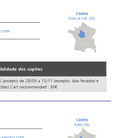
c.com
Validade dos cupões
 (excepto de 28/09 a 15/11 (excepto, dias feriados e
cões) Cart recommended : 30€
-sarrays.com