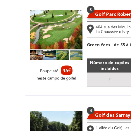
3
Golf Parc Robe
404 rue des Moulin
La Chaussée d'Ivry
Green fees : de 55 à 
Número de cupões
incluídos
45
€
Poupe até
neste campo de golfe!
2
4
Golf des Sarray
1 allée du Golf, Les