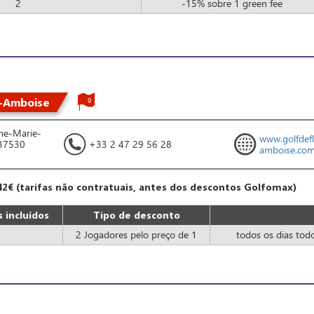
2
-15% sobre 1 green fee
y-Amboise
9
me-Marie-
www.golfdef
 37530
+33 2 47 29 56 28
amboise.co
42€ (tarifas não contratuais, antes dos descontos Golfomax)
 incluídos
Tipo de desconto
2 Jogadores pelo preço de 1
todos os dias tod