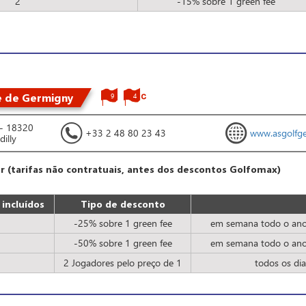
2
-15% sobre 1 green fee
ée de Germigny
9
4
e - 18320
+33 2 48 80 23 43
www.asgolfg
dilly
ur (tarifas não contratuais, antes dos descontos Golfomax)
incluídos
Tipo de desconto
-25% sobre 1 green fee
em semana todo o ano 
-50% sobre 1 green fee
em semana todo o ano 
2 Jogadores pelo preço de 1
todos os di