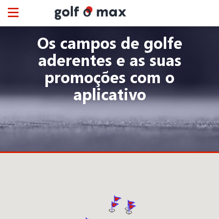
Painel de Gerenciamento de Cookies
Toggle
navigation
Os campos de golfe
aderentes e as suas
promoções com o
aplicativo