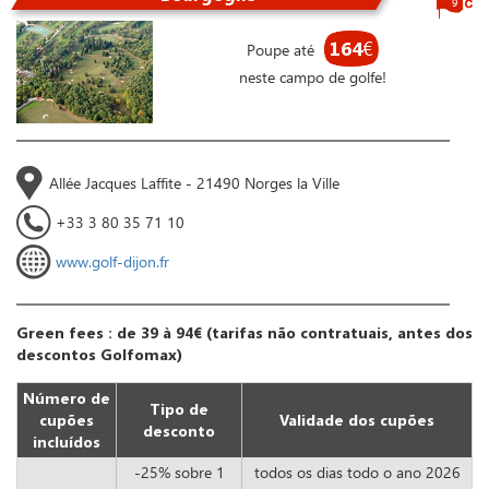
9
164
€
Poupe até
neste campo de golfe!
Allée Jacques Laffite - 21490 Norges la Ville
+33 3 80 35 71 10
www.golf-dijon.fr
Green fees : de 39 à 94€ (tarifas não contratuais, antes dos
descontos Golfomax)
Número de
Tipo de
cupões
Validade dos cupões
desconto
incluídos
-25% sobre 1
todos os dias todo o ano 2026