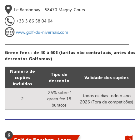
Le Bardonnay - 58470 Magny-Cours
+33 3 86 58 04 04
www.golf-du-nivernais.com
Green fees : de 40 à 60€ (tarifas não contratuais, antes dos
descontos Golfomax)
Número de
Tipo de
cupões
Validade dos cupões
desconto
incluídos
-25% sobre 1
todos os dias todo o ano
2
green fee 18
2026 (Fora de competicões)
buracos
6
Golf de Bourbon - Lancy
9