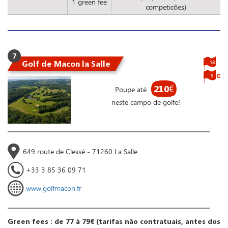
1 green fee
competicões)
7
Golf de Macon la Salle
18
9
210
€
Poupe até
neste campo de golfe!
649 route de Clessé - 71260 La Salle
+33 3 85 36 09 71
www.golfmacon.fr
Green fees : de 77 à 79€ (tarifas não contratuais, antes dos