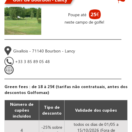
25
€
Poupe até
neste campo de golfe!
Givallois - 71140 Bourbon - Lancy
+33 3 85 89 05 48
Green fees : de 18 à 25€ (tarifas não contratuais, antes dos
descontos Golfomax)
Número de
Tipo de
cupões
Validade dos cupões
desconto
incluídos
todos os dias de 01/05 a
-25% sobre
4
15/10/2026 (Fora de