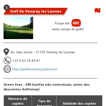
1
Golf de Venarey les Laumes
7
60
€
Poupe até
neste campo de golfe!
Av. Jean Jaures - 21150 Venarey les Laumes
+33 6 62 29 49 81
http://golfdevenarey.jimbo.com
Green fees : 20€ (tarifas não contratuais, antes dos
descontos Golfomax)
Número de
Tipo de
cupões
Validade dos cupões
desconto