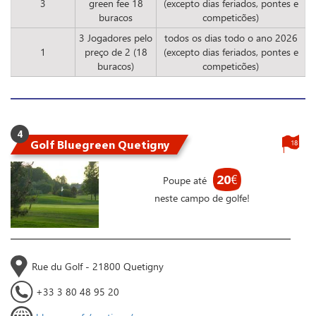
3
green fee 18
(excepto dias feriados, pontes e
buracos
competicões)
3 Jogadores pelo
todos os dias todo o ano 2026
1
preço de 2 (18
(excepto dias feriados, pontes e
buracos)
competicões)
4
Golf Bluegreen Quetigny
18
20
€
Poupe até
neste campo de golfe!
Rue du Golf - 21800 Quetigny
+33 3 80 48 95 20