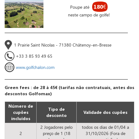
180
€
Poupe até
neste campo de golfe!
1 Prairie Saint Nicolas - 71380 Châtenoy-en-Bresse
+33 3 85 93 49 65
www.golfchalon.com
Green fees : de 28 à 45€ (tarifas não contratuais, antes dos
descontos Golfomax)
Número de
Tipo de
cupões
Validade dos cupões
desconto
incluídos
2 Jogadores pelo
todos os dias de 01/04 a
2
preço de 1 (18
31/10/2026 (Fora de