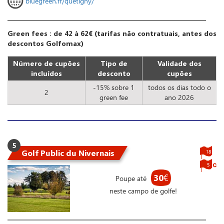
bluegreen.fr/quetigny/
Green fees : de 42 à 62€ (tarifas não contratuais, antes dos
descontos Golfomax)
Número de cupões
Tipo de
Validade dos
incluídos
desconto
cupões
-15% sobre 1
todos os dias todo o
2
green fee
ano 2026
5
Golf Public du Nivernais
18
5
30
€
Poupe até
neste campo de golfe!