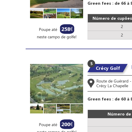
Green fees : de 66 à 
Número de cupões 
2
258
€
Poupe até
2
neste campo de golfe!
5
Crécy Golf
Route de Guérard 
Crécy La Chapelle
Green fees : de 60 à 
Número de 
200
€
Poupe até
neste campo de golfe!