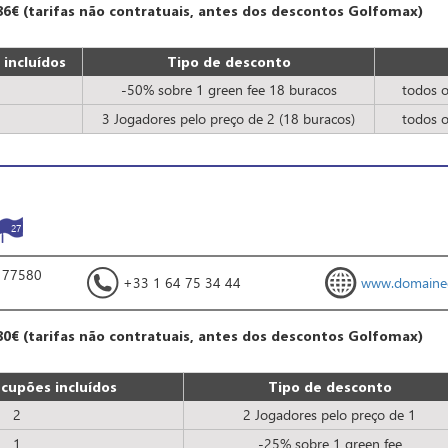
86€ (tarifas não contratuais, antes dos descontos Golfomax)
incluídos
Tipo de desconto
-50% sobre 1 green fee 18 buracos
todos o
3 Jogadores pelo preço de 2 (18 buracos)
todos o
27
- 77580
+33 1 64 75 34 44
www.domaine
80€ (tarifas não contratuais, antes dos descontos Golfomax)
cupões incluídos
Tipo de desconto
2
2 Jogadores pelo preço de 1
1
-25% sobre 1 green fee