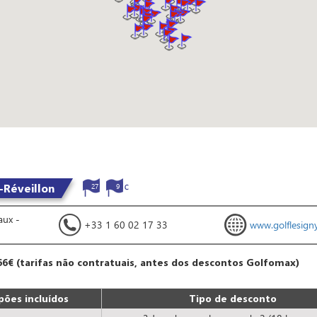
-Réveillon
27
9
aux -
+33 1 60 02 17 33
www.golflesign
66€ (tarifas não contratuais, antes dos descontos Golfomax)
ões incluídos
Tipo de desconto