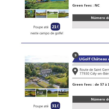
Green fees : NC
Número de
21
€
Poupe até
neste campo de golfe!
9
UGolf Château 
Route de Saint Ger
77930 Cély-en-Bièr
Green fees : de 57 à 
Número de
31
€
Poupe até