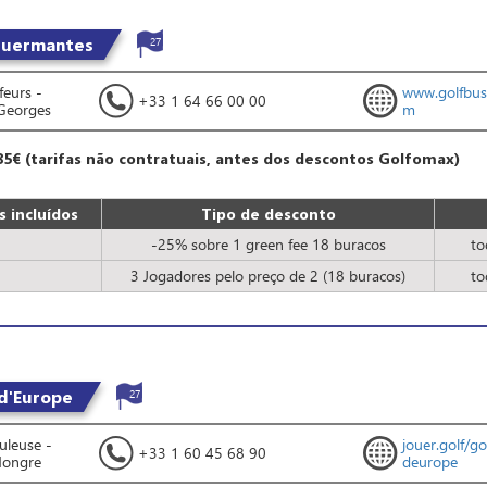
Guermantes
27
eurs -
www.golfbus
+33 1 64 66 00 00
Georges
m
85€ (tarifas não contratuais, antes dos descontos Golfomax)
 incluídos
Tipo de desconto
-25% sobre 1 green fee 18 buracos
to
3 Jogadores pelo preço de 2 (18 buracos)
to
 d'Europe
27
uleuse -
jouer.golf/go
+33 1 60 45 68 90
Hongre
deurope