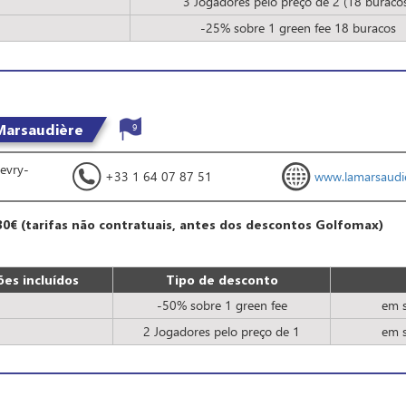
2
3 Jogadores pelo preço de 2 (18 buraco
2
-25% sobre 1 green fee 18 buracos
Marsaudière
9
evry-
+33 1 64 07 87 51
www.lamarsaudie
30€ (tarifas não contratuais, antes dos descontos Golfomax)
es incluídos
Tipo de desconto
-50% sobre 1 green fee
em s
2 Jogadores pelo preço de 1
em s