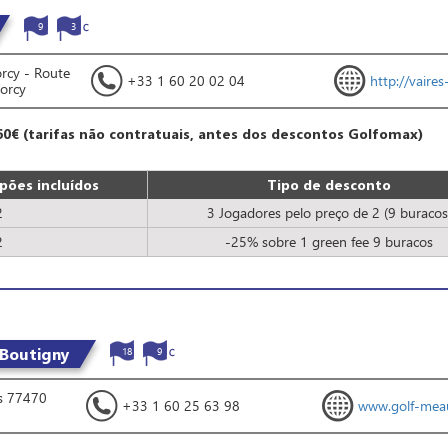
9
3
orcy - Route
+33 1 60 20 02 04
http://vaires-
orcy
60€ (tarifas não contratuais, antes dos descontos Golfomax)
ões incluídos
Tipo de desconto
2
3 Jogadores pelo preço de 2 (9 buracos
2
-25% sobre 1 green fee 9 buracos
Boutigny
18
9
s 77470
+33 1 60 25 63 98
www.golf-mea