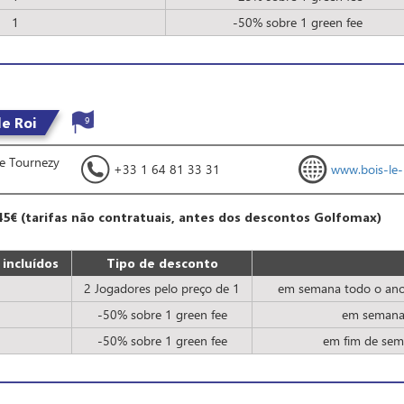
1
-50% sobre 1 green fee
le Roi
9
 de Tournezy
+33 1 64 81 33 31
www.bois-le-ro
45€ (tarifas não contratuais, antes dos descontos Golfomax)
incluídos
Tipo de desconto
2 Jogadores pelo preço de 1
em semana todo o ano 
-50% sobre 1 green fee
em semana 
-50% sobre 1 green fee
em fim de sem