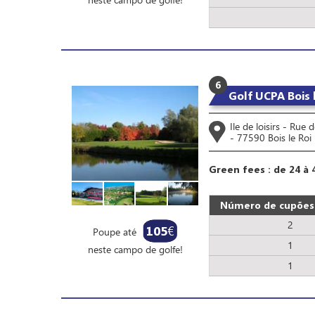
6
Golf UCPA Bois 
Ile de loisirs - Rue
- 77590 Bois le Roi
Green fees : de 24 à 
Número de cupões 
2
105
€
Poupe até
1
neste campo de golfe!
1