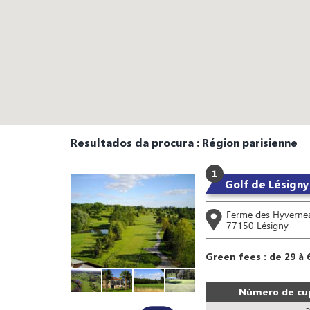
Resultados da procura : Région parisienne
1
Golf de Lésigny
Ferme des Hyverne
77150 Lésigny
Green fees : de 29 à 
Número de cup