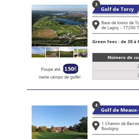
3
Golf de Torcy
Base de loisirs de T
de Lagny - 77200 T
Green fees : de 30 à 
Número de cup
150
€
Poupe até
neste campo de golfe!
4
Golf de Meaux-
1 Chemin de Barroi
Boutigny