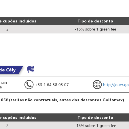
 cupões incluídos
Tipo de desconto
2
-15% sobre 1 green fee
de Cély
18
main -
+33 1 64 38 03 07
http://jouer.gol
e
105€ (tarifas não contratuais, antes dos descontos Golfomax)
 cupões incluídos
Tipo de desconto
2
-15% sobre 1 green fee