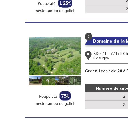
165
€
Poupe até
neste campo de golfe!
2
Domaine de la 
RD 471 - 77173 Ch
Cossigny
Green fees : de 20 à 
Número de cupõ
75
€
Poupe até
2
neste campo de golfe!
2