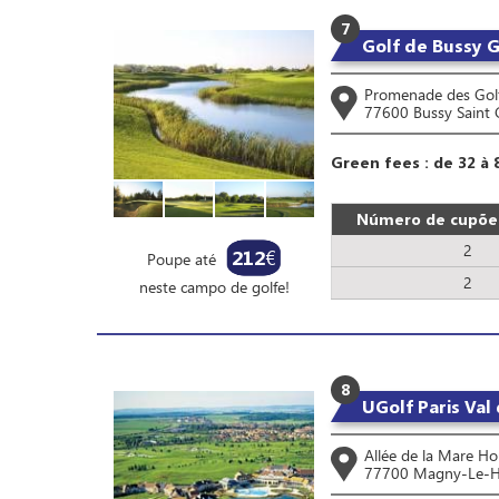
7
Golf de Bussy 
Promenade des Golf
77600 Bussy Saint 
Green fees : de 32 à 
Número de cupões
2
212
€
Poupe até
2
neste campo de golfe!
8
UGolf Paris Val
Allée de la Mare Ho
77700 Magny-Le-