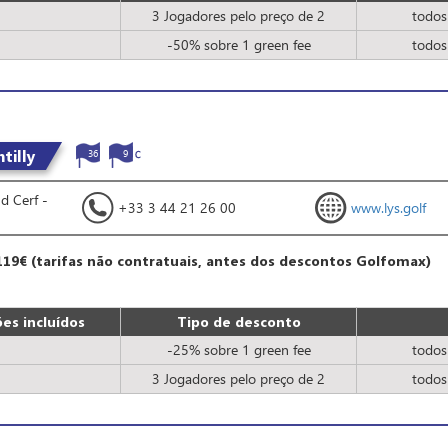
3 Jogadores pelo preço de 2
todos
-50% sobre 1 green fee
todos
tilly
36
9
d Cerf -
+33 3 44 21 26 00
www.lys.golf
119€ (tarifas não contratuais, antes dos descontos Golfomax)
es incluídos
Tipo de desconto
-25% sobre 1 green fee
todos
3 Jogadores pelo preço de 2
todos