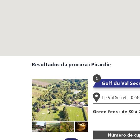
Resultados da procura : Picardie
1
Golf du Val Sec
Le Val Secret - 024
Green fees : de 30 à 
Número de cup