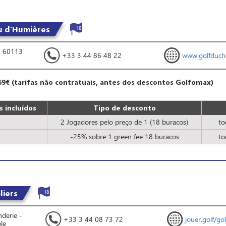
u d'Humières
18
- 60113
+33 3 44 86 48 22
www.golfduch
69€ (tarifas não contratuais, antes dos descontos Golfomax)
 incluídos
Tipo de desconto
2 Jogadores pelo preço de 1 (18 buracos)
to
-25% sobre 1 green fee 18 buracos
to
liers
18
derie -
+33 3 44 08 73 72
jouer.golf/go
le