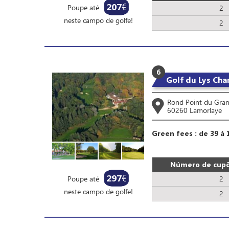
207
€
Poupe até
2
neste campo de golfe!
2
6
Golf du Lys Chan
Rond Point du Gran
60260 Lamorlaye
Green fees : de 39 à 
Número de cupõ
297
€
Poupe até
2
neste campo de golfe!
2