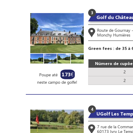
3
Golf du Châtea
Route de Gournay 
Monchy Humières
Green fees : de 35 à 
Número de cupões
2
173
€
Poupe até
2
neste campo de golfe!
4
UGolf Les Temp
7 rue de la Comman
60173 Ivry Le Temp