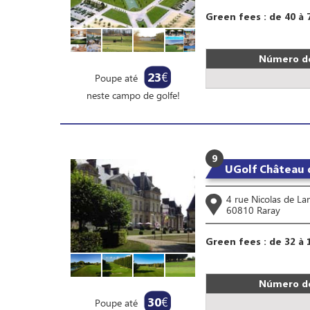
Green fees : de 40 à 
Número de
23
€
Poupe até
neste campo de golfe!
9
UGolf Château 
4 rue Nicolas de La
60810 Raray
Green fees : de 32 à 
Número de
30
€
Poupe até