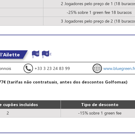
2
2 Jogadores pelo preço de 1 (18 buraco
1
-25% sobre 1 green fee 18 buracos
1
3 Jogadores pelo preço de 2 (18 buraco
l'Ailette
18
9
onnois
+33 3 23 24 83 99
www.bluegreen.fr/
77€ (tarifas não contratuais, antes dos descontos Golfomax)
 cupões incluídos
Tipo de desconto
2
-15% sobre 1 green fee