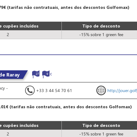
79€ (tarifas não contratuais, antes dos descontos Golfomax)
 cupões incluídos
Tipo de desconto
2
-15% sobre 1 green fee
de Raray
27
9
ncy -
+33 3 44 54 70 61
http://jouer.gol
101€ (tarifas não contratuais, antes dos descontos Golfomax)
 cupões incluídos
Tipo de desconto
2
-15% sobre 1 green fee