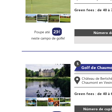
Green fees : de 40 à 
23
€
Poupe até
Número de
neste campo de golfe!
5
Golf de Chaumo
Château de Bertich
Chaumont en Vexin
Green fees : de 40 à 
Número de cupõ