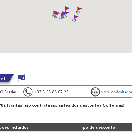
ret
18
00 Brasles
+33 3 23 83 07 25
www.golfvalsecr
70€ (tarifas não contratuais, antes dos descontos Golfomax)
ões incluídos
Tipo de desconto