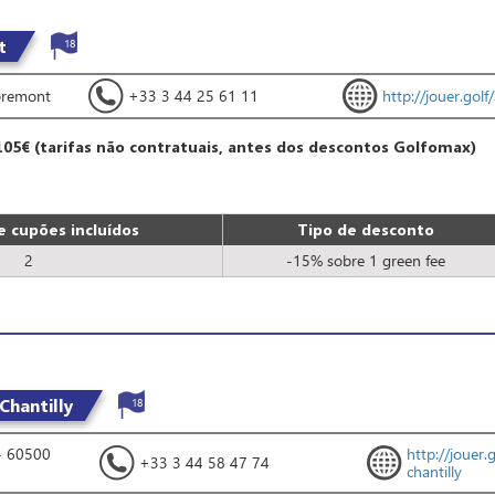
t
18
premont
+33 3 44 25 61 11
http://jouer.gol
105€ (tarifas não contratuais, antes dos descontos Golfomax)
 cupões incluídos
Tipo de desconto
2
-15% sobre 1 green fee
Chantilly
18
- 60500
http://jouer.
+33 3 44 58 47 74
chantilly