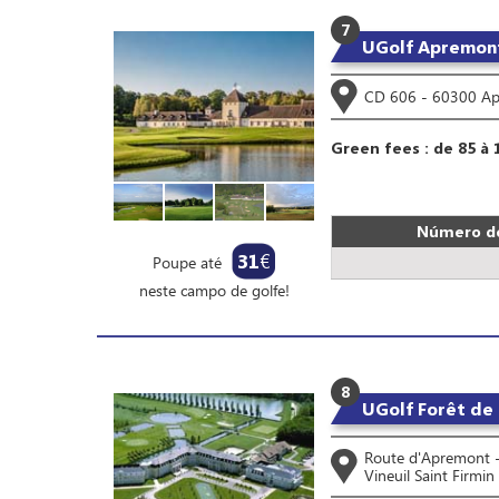
7
UGolf Apremon
CD 606 - 60300 A
Green fees : de 85 à 
Número de
31
€
Poupe até
neste campo de golfe!
8
UGolf Forêt de 
Route d'Apremont 
Vineuil Saint Firmin