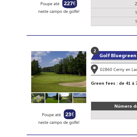
227
€
Poupe até
neste campo de golfe!
2
Golf Bluegreen 
02860 Cerny en La
Green fees : de 41 à 
Número de
23
€
Poupe até
neste campo de golfe!