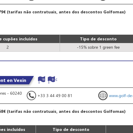
79€ (tarifas não contratuais, antes dos descontos Golfomax)
 cupões incluídos
Tipo de desconto
2
-15% sobre 1 green fee
nt en Vexin
18
9
ères - 60240
+33 3 44 49 00 81
www.golf-de
68€ (tarifas não contratuais, antes dos descontos Golfomax)
es incluídos
Tipo de desconto