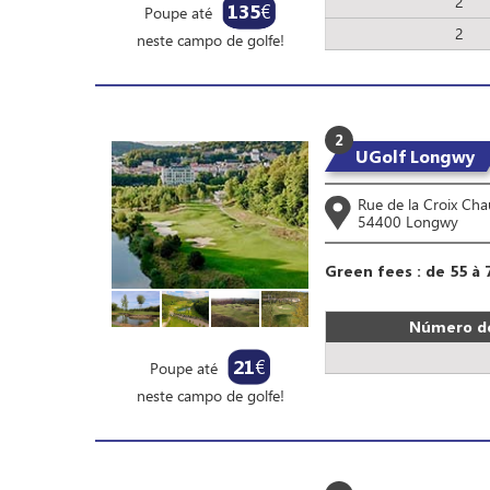
2
135
€
Poupe até
2
neste campo de golfe!
2
UGolf Longwy
Rue de la Croix Ch
54400 Longwy
Green fees : de 55 à 
Número de
21
€
Poupe até
neste campo de golfe!