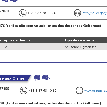
- 57070
+33 3 87 78 71 04
http://jouer.golf
67€ (tarifas não contratuais, antes dos descontos Golfomax)
 cupões incluídos
Tipo de desconto
2
-15% sobre 1 green fee
nge aux Ormes
18
9
 57155
+33 3 87 63 10 62
www.grange-a
79€ (tarifas não contratuais, antes dos descontos Golfomax)