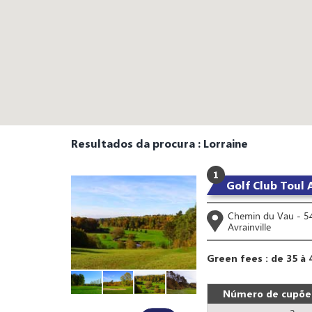
Resultados da procura : Lorraine
1
Golf Club Toul A
Chemin du Vau - 5
Avrainville
Green fees : de 35 à 
Número de cupões