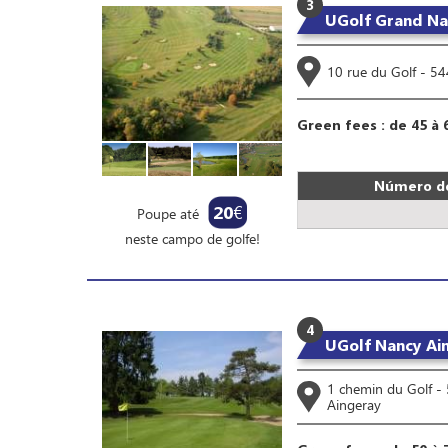
3
UGolf Grand Na
10 rue du Golf - 5
Green fees : de 45 à 
Número de
20
€
Poupe até
neste campo de golfe!
4
UGolf Nancy Ai
1 chemin du Golf -
Aingeray