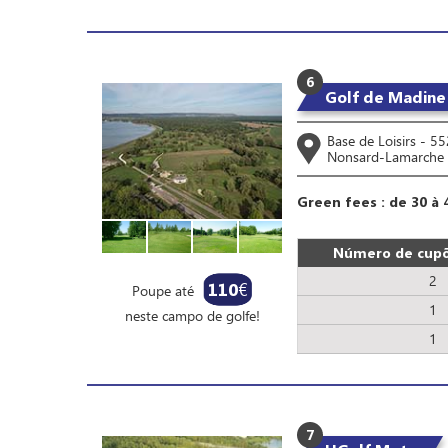
6
Golf de Madine
Base de Loisirs - 5
Nonsard-Lamarche
Green fees : de 30 à 
Número de cupõ
2
110
€
Poupe até
1
neste campo de golfe!
1
7