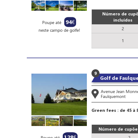
Número de cup
incluídos
94
€
Poupe até
2
neste campo de golfe!
1
9
Golf de Faulqu
Avenue Jean Monne
Faulquemont
Green fees : de 45 à 
Número de cupões
128
€
Poupe até
2