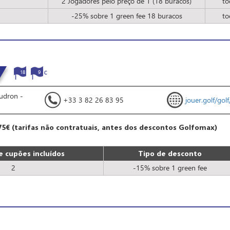
2 Jogadores pelo preço de 1 (18 buracos)
to
-25% sobre 1 green fee 18 buracos
to
18
9
audron -
+33 3 82 26 83 95
jouer.golf/gol
75€ (tarifas não contratuais, antes dos descontos Golfomax)
 cupões incluídos
Tipo de desconto
2
-15% sobre 1 green fee