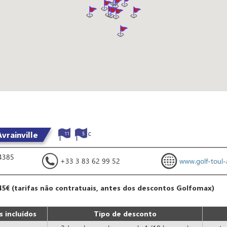
vrainville
11
5
4385
+33 3 83 62 99 52
www.golf-toul-av
45€ (tarifas não contratuais, antes dos descontos Golfomax)
 incluídos
Tipo de desconto