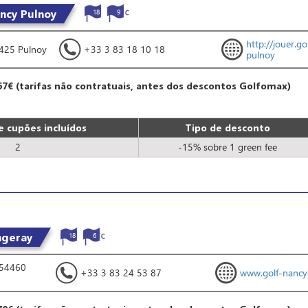
ncy Pulnoy
18
9
http://jouer.g
4425 Pulnoy
+33 3 83 18 10 18
pulnoy
67€ (tarifas não contratuais, antes dos descontos Golfomax)
 cupões incluídos
Tipo de desconto
2
-15% sobre 1 green fee
ngeray
18
6
 54460
+33 3 83 24 53 87
www.golf-nancy