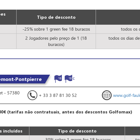
ões
Tipo de desconto
-25% sobre 1 green fee 18 buracos
todos os 
2 Jogadores pelo preço de 1 (18
todos os dias d
buracos)
emont-Pontpierre
18
18
t - 57380
+ 33 3 87 81 30 52
www.golf-fau
80€ (tarifas não contratuais, antes dos descontos Golfomax)
 incluídos
Tipo de desconto
-30% sobre 1 green fee 18 buracos
to