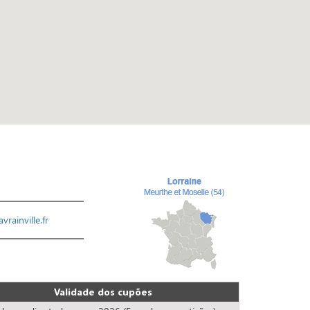
rainville.fr
Validade dos cupões