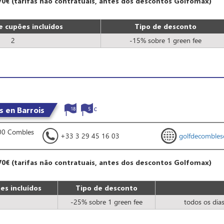
70€ (tarifas não contratuais, antes dos descontos Golfomax)
 cupões incluídos
Tipo de desconto
2
-15% sobre 1 green fee
 en Barrois
18
5
000 Combles
+33 3 29 45 16 03
golfdecomblese
70€ (tarifas não contratuais, antes dos descontos Golfomax)
s incluídos
Tipo de desconto
-25% sobre 1 green fee
todos os dia