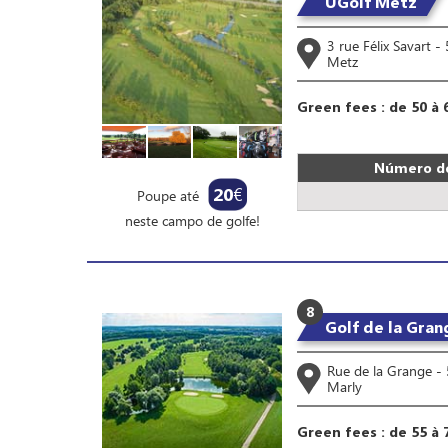
UGolf Metz
3 rue Félix Savart 
Metz
Green fees : de 50 à 
Número de
20
€
Poupe até
neste campo de golfe!
8
Golf de la Gra
Rue de la Grange -
Marly
Green fees : de 55 à 