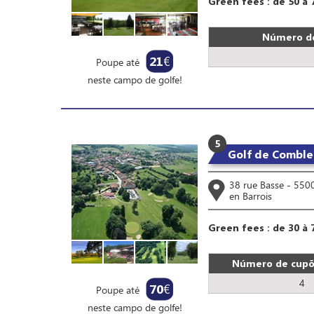
Green fees : de 50 à 
Número de
21
€
Poupe até
neste campo de golfe!
5
Golf de Combles
38 rue Basse - 55
en Barrois
Green fees : de 30 à 
Número de cupõe
4
70
€
Poupe até
neste campo de golfe!