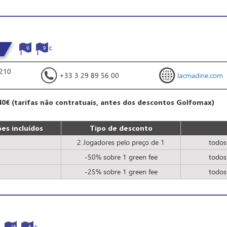
9
9
5210
+33 3 29 89 56 00
lacmadine.com
40€ (tarifas não contratuais, antes dos descontos Golfomax)
es incluídos
Tipo de desconto
2 Jogadores pelo preço de 1
todos
-50% sobre 1 green fee
todos
-25% sobre 1 green fee
todos
18
6